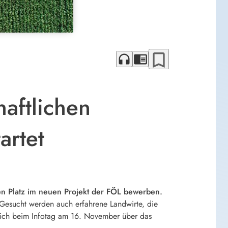
bookmark_border
headphones
chrome_reader_mode
aftlichen
artet
n Platz im neuen Projekt der FÖL bewerben.
 Gesucht werden auch erfahrene Landwirte, die
 sich beim Infotag am 16. November über das