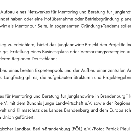
„Aufbau eines Netzwerkes für Mentoring und Beratung für Junglandw
ündet haben oder eine Hofübernahme oder Betriebsgründung planen, s
irt als Mentor zur Seite. In sogenannten Gründungs-Tandems solle
eg zu erleichtern, bietet das Junglandwirte-Projekt den Projektte
olge, Erstellung eines Businessplans oder Vermarktungsstrategien
nderen Regionen Deutschlands.
ufbau eines breiten Expertenpools und der Aufbau einer zentralen A
Langfristig gilt es, die aufgebauten Strukturen und Projektergebni
es für Mentoring und Beratung für Junglandwirte in Brandenburg“ 
e.V. mit dem Bündnis Junge Landwirtschaft e.V. sowie der Region
mwelt und Klimaschutz des Landes Brandenburg und dem Europäische
 Union gefördert.
ischer Landbau Berlin-Brandenburg (FÖL) e.V./Foto: Patrick Pleul