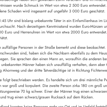
ntnissen wurde Schmuck im Wert von etwa 2 500 Euro entwendet. 
ndene Schaden wird insgesamt auf ungefähr 3 000 Euro geschätzt.
1:45 Uhr sind bislang unbekannte Täter in ein Einfamilienhaus im 
s durchsucht. Nach derzeitigem Kenntnisstand wurden Euro-Münzen
00 Euro und Herrenuhren im Wert von etwa 2000 Euro entwendet.
ätzt.
auffällige Personen in der Straße bemerkt und diese beobachtet.
verschwunden sind, haben sich die Nachbarn ebenfalls zu dem 
gegen. Sie sprachen den einen Mann an, woraufhin die anderen be
unbekannten Männer haben sich unauffällig verhalten, dann aber tr
ng Ahornweg und der dritte Tatverdächtige ist in Richtung Fichten
e folgt beschrieben werden. Es handelte sich um drei männliche Pe
n war groß und korpulent. Die zweite Person zirka 180 cm groß un
tzungsweise 70 kg schwer. Einer der Männer trug einen schwarzen
n und trug einen schwarz/grauen Rucksack auf dem Rücken.
edland konnten keine Personen mehr vor Ort und im Umfeld feststel