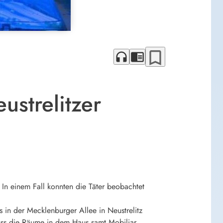
bookmark_border
headphones
chrome_reader_mode
strelitzer
In einem Fall konnten die Täter beobachtet
s in der Mecklenburger Allee in Neustrelitz
uss die Räume in dem Haus samt Mobiliar