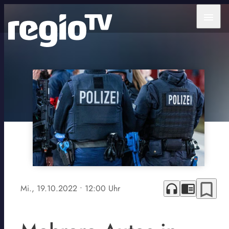
menu
bookmark_border
headphones
chrome_reader_mode
Mi., 19.10.2022
• 12:00 Uhr