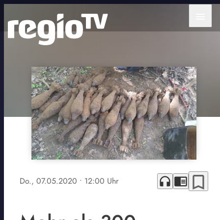
menu
bookmark_border
headphones
chrome_reader_mode
Do., 07.05.2020
• 12:00 Uhr