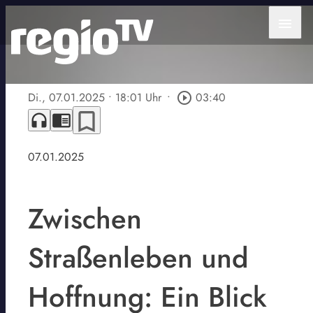
menu
Di., 07.01.2025
• 18:01 Uhr
•
play_circle_outline
03:40
bookmark_border
headphones
chrome_reader_mode
07.01.2025
Zwischen
Straßenleben und
Hoffnung: Ein Blick