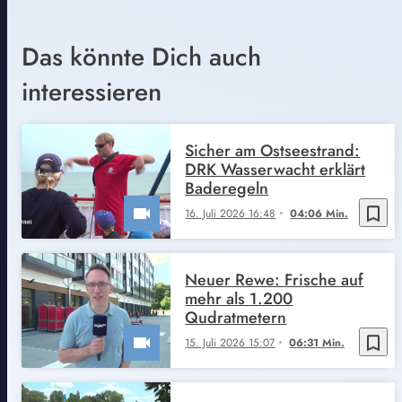
Das könnte Dich auch
interessieren
Sicher am Ostseestrand:
DRK Wasserwacht erklärt
Baderegeln
bookmark_border
16. Juli 2026 16:48
04:06 Min.
Neuer Rewe: Frische auf
mehr als 1.200
Qudratmetern
bookmark_border
15. Juli 2026 15:07
06:31 Min.