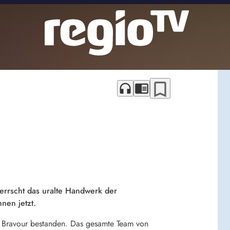
bookmark_border
headphones
chrome_reader_mode
rrscht das uralte Handwerk der
nen jetzt.
mit Bravour bestanden. Das gesamte Team von