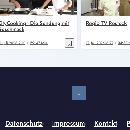
CityCooking - Die Sendung mit
Regio TV Rostock
Geschmack
bookmark_border
1. Juli 2026
12:10
29:47 Min.
17. Juli 2026
16:27
34:33 
Datenschutz
Impressum
Kontakt
P