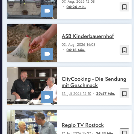
07. Aug. 2026 12:08
bookmark_border
06:26 Min.
ASB Kinderbauernhof
03. Aug. 2026 14:03
bookmark_border
06:15 Min.
CityCooking - Die Sendung
mit Geschmack
bookmark_border
31. Juli 2026 12:10
29:47 Min.
Regio TV Rostock
bookmark_border
17. Juli 2026 16:27
34:33 Min.