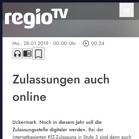
menu
Mo., 28.01.2019
• 00:00 Uhr
•
play_circle_outline
00:24
bookmark_border
headphones
chrome_reader_mode
Zulassungen auch
online
Uckermark. Noch in diesem Jahr soll die
Zulassungsstelle digitaler werden.
Bei der
internetbasierten KfZ-Zulassung in Stufe 3 sind dann auch