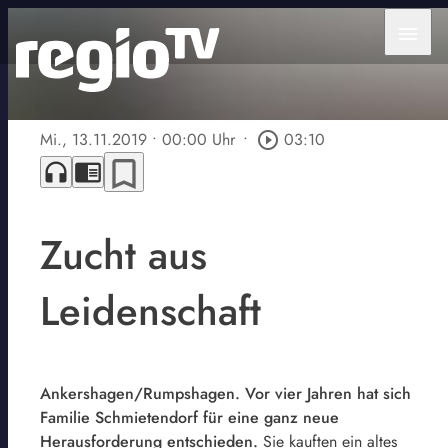
menu
Mi., 13.11.2019
• 00:00 Uhr
•
play_circle_outline
03:10
bookmark_border
headphones
chrome_reader_mode
Zucht aus
Leidenschaft
Ankershagen/Rumpshagen. Vor vier Jahren hat sich
Familie Schmietendorf für eine ganz neue
Herausforderung entschieden.
Sie kauften ein altes