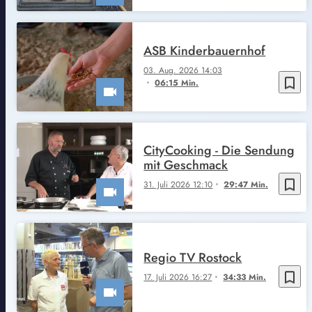
ASB Kinderbauernhof
03. Aug. 2026 14:03
bookmark_border
06:15 Min.
CityCooking - Die Sendung
mit Geschmack
bookmark_border
31. Juli 2026 12:10
29:47 Min.
Regio TV Rostock
bookmark_border
17. Juli 2026 16:27
34:33 Min.