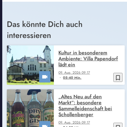
Das könnte Dich auch
interessieren
Kultur in besonderem
Ambiente: Villa Papendorf
lädt ein
09. Aug. 2026 09:17
bookmark_border
05:40 Min.
„Altes Neu auf den
Markt“: besondere
Sammelleidenschaft bei
Schollenberger
09. Aug. 2026 09:17