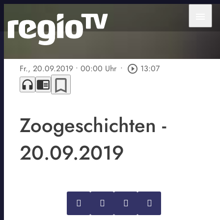
menu
Fr., 20.09.2019
• 00:00 Uhr
•
play_circle_outline
13:07
bookmark_border
headphones
chrome_reader_mode
Zoogeschichten -
20.09.2019