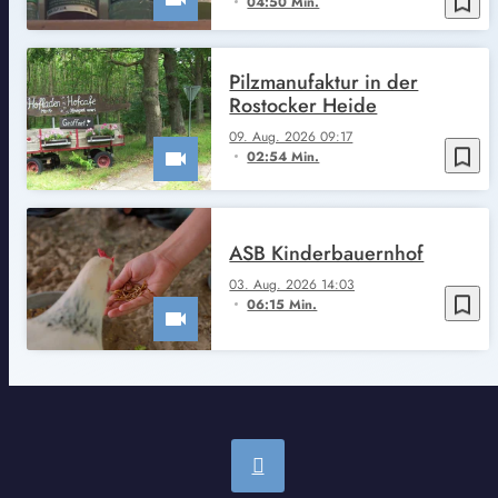
bookmark_border
04:50 Min.
Pilzmanufaktur in der
Rostocker Heide
09. Aug. 2026 09:17
bookmark_border
02:54 Min.
ASB Kinderbauernhof
03. Aug. 2026 14:03
bookmark_border
06:15 Min.