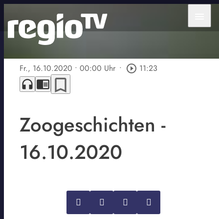
menu
Fr., 16.10.2020
• 00:00 Uhr
•
play_circle_outline
11:23
bookmark_border
headphones
chrome_reader_mode
Zoogeschichten -
16.10.2020