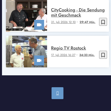
CityCooking - Die Sendung
mit Geschmack
bookmark_border
31. Juli 2026 12:10
29:47 Min.
Regio TV Rostock
bookmark_border
17. Juli 2026 16:27
34:33 Min.