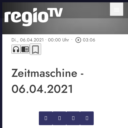
menu
Di., 06.04.2021
• 00:00 Uhr
•
play_circle_outline
03:06
bookmark_border
headphones
chrome_reader_mode
Zeitmaschine -
06.04.2021