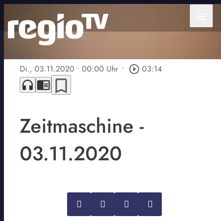
menu
Di., 03.11.2020
• 00:00 Uhr
•
play_circle_outline
03:14
bookmark_border
headphones
chrome_reader_mode
Zeitmaschine -
03.11.2020