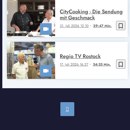
CityCooking - Die Sendung
mit Geschmack
bookmark_border
31. Juli 2026 12:10
29:47 Min.
Regio TV Rostock
bookmark_border
17. Juli 2026 16:27
34:33 Min.