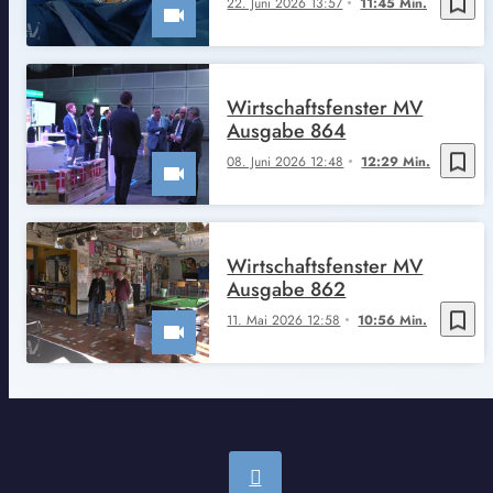
bookmark_border
22. Juni 2026 13:57
11:45 Min.
Wirtschaftsfenster MV
Ausgabe 864
bookmark_border
08. Juni 2026 12:48
12:29 Min.
Wirtschaftsfenster MV
Ausgabe 862
bookmark_border
11. Mai 2026 12:58
10:56 Min.