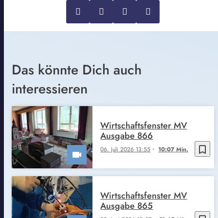
Das könnte Dich auch
interessieren
Wirtschaftsfenster MV
Ausgabe 866
bookmark_border
06. Juli 2026 13:55
10:07 Min.
Wirtschaftsfenster MV
Ausgabe 865