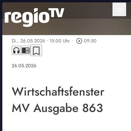
menu
Di., 26.05.2026
• 15:00 Uhr
•
play_circle_outline
09:50
bookmark_border
headphones
chrome_reader_mode
26.05.2026
Wirtschaftsfenster
MV Ausgabe 863