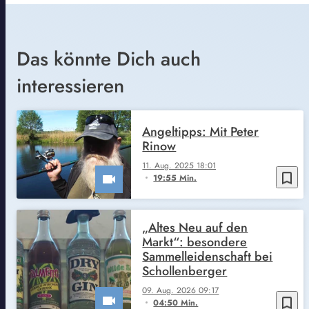
Das könnte Dich auch
interessieren
Angeltipps: Mit Peter
Rinow
11. Aug. 2025 18:01
bookmark_border
19:55 Min.
„Altes Neu auf den
Markt“: besondere
Sammelleidenschaft bei
Schollenberger
09. Aug. 2026 09:17
bookmark_border
04:50 Min.