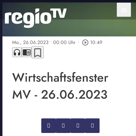
menu
Mo., 26.06.2023
• 00:00 Uhr
•
play_circle_outline
10:49
bookmark_border
headphones
chrome_reader_mode
Wirtschaftsfenster
MV - 26.06.2023