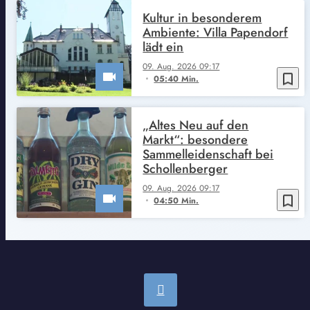
Kultur in besonderem
Ambiente: Villa Papendorf
lädt ein
09. Aug. 2026 09:17
bookmark_border
05:40 Min.
„Altes Neu auf den
Markt“: besondere
Sammelleidenschaft bei
Schollenberger
09. Aug. 2026 09:17
bookmark_border
04:50 Min.