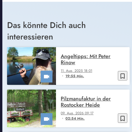
Das könnte Dich auch
interessieren
Angeltipps: Mit Peter
Rinow
11. Aug. 2025 18:01
bookmark_border
19:55 Min.
Pilzmanufaktur in der
Rostocker Heide
09. Aug. 2026 09:17
bookmark_border
02:54 Min.