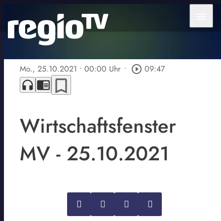
menu
Mo., 25.10.2021
• 00:00 Uhr
•
play_circle_outline
09:47
bookmark_border
headphones
chrome_reader_mode
Wirtschaftsfenster
MV - 25.10.2021