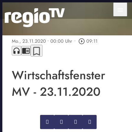
menu
Mo., 23.11.2020
• 00:00 Uhr
•
play_circle_outline
09:11
bookmark_border
headphones
chrome_reader_mode
Wirtschaftsfenster
MV - 23.11.2020