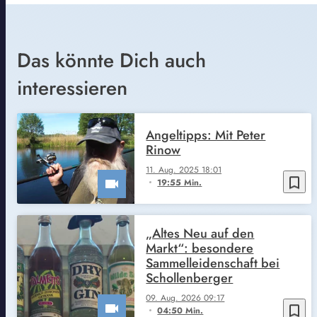
Das könnte Dich auch
interessieren
Angeltipps: Mit Peter
Rinow
11. Aug. 2025 18:01
bookmark_border
19:55 Min.
„Altes Neu auf den
Markt“: besondere
Sammelleidenschaft bei
Schollenberger
09. Aug. 2026 09:17
bookmark_border
04:50 Min.