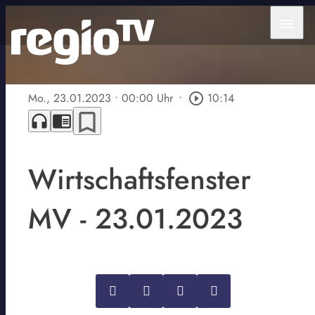
menu
Mo., 23.01.2023
• 00:00 Uhr
•
play_circle_outline
10:14
bookmark_border
headphones
chrome_reader_mode
Wirtschaftsfenster
MV - 23.01.2023