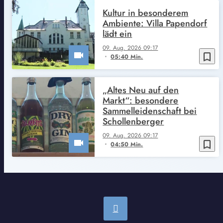
Kultur in besonderem
Ambiente: Villa Papendorf
lädt ein
09. Aug. 2026 09:17
bookmark_border
05:40 Min.
„Altes Neu auf den
Markt“: besondere
Sammelleidenschaft bei
Schollenberger
09. Aug. 2026 09:17
bookmark_border
04:50 Min.