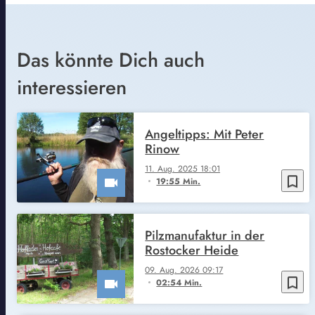
Das könnte Dich auch
interessieren
Angeltipps: Mit Peter
Rinow
11. Aug. 2025 18:01
bookmark_border
19:55 Min.
Pilzmanufaktur in der
Rostocker Heide
09. Aug. 2026 09:17
bookmark_border
02:54 Min.