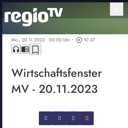
menu
Mo., 20.11.2023
• 00:00 Uhr
•
play_circle_outline
10:37
bookmark_border
headphones
chrome_reader_mode
Wirtschaftsfenster
MV - 20.11.2023