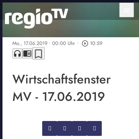
menu
Mo., 17.06.2019
• 00:00 Uhr
•
play_circle_outline
10:59
bookmark_border
headphones
chrome_reader_mode
Wirtschaftsfenster
MV - 17.06.2019