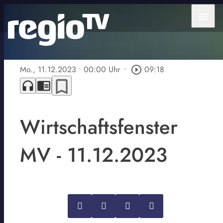
menu
Mo., 11.12.2023
• 00:00 Uhr
•
play_circle_outline
09:18
bookmark_border
headphones
chrome_reader_mode
Wirtschaftsfenster
MV - 11.12.2023