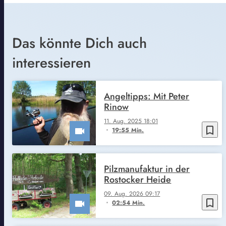
Das könnte Dich auch
interessieren
Angeltipps: Mit Peter
Rinow
11. Aug. 2025 18:01
bookmark_border
19:55 Min.
Pilzmanufaktur in der
Rostocker Heide
09. Aug. 2026 09:17
bookmark_border
02:54 Min.