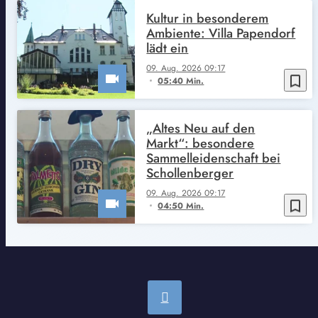
Kultur in besonderem
Ambiente: Villa Papendorf
lädt ein
09. Aug. 2026 09:17
bookmark_border
05:40 Min.
„Altes Neu auf den
Markt“: besondere
Sammelleidenschaft bei
Schollenberger
09. Aug. 2026 09:17
bookmark_border
04:50 Min.