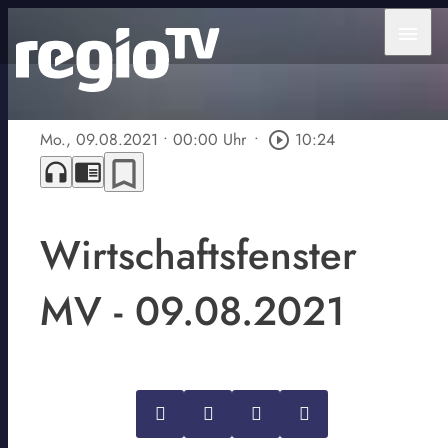
menu
Mo., 09.08.2021
• 00:00 Uhr
•
play_circle_outline
10:24
bookmark_border
headphones
chrome_reader_mode
Wirtschaftsfenster
MV - 09.08.2021