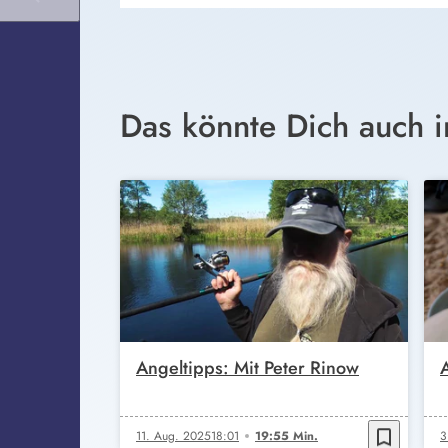
Das könnte Dich auch i
Angeltipps: Mit Peter Rinow
bookmark_border
11. Aug. 2025
18:01
19:55 Min.
3