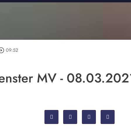
ircle_outline
09:52
fenster MV - 08.03.202