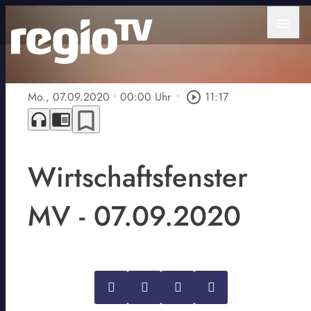
menu
Mo., 07.09.2020
• 00:00 Uhr
•
play_circle_outline
11:17
bookmark_border
headphones
chrome_reader_mode
Wirtschaftsfenster
MV - 07.09.2020