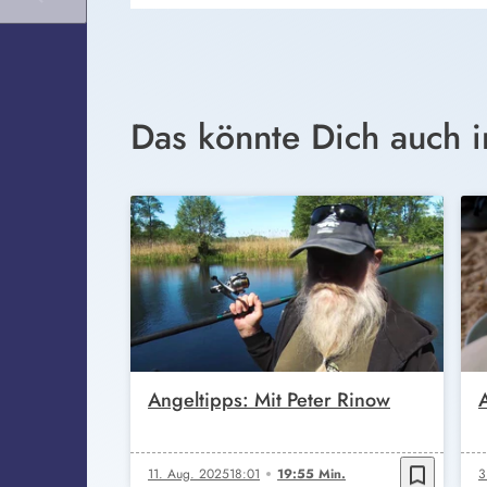
Das könnte Dich auch i
Angeltipps: Mit Peter Rinow
bookmark_border
11. Aug. 2025
18:01
19:55 Min.
3