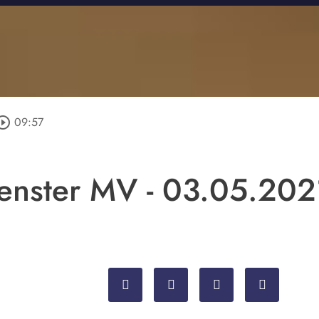
ircle_outline
09:57
fenster MV - 03.05.202