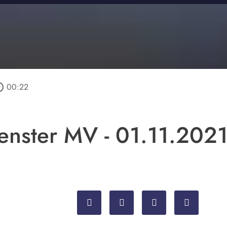
_outline
00:22
fenster MV - 01.11.202