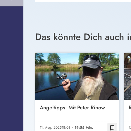
Das könnte Dich auch i
Angeltipps: Mit Peter Rinow
bookmark_border
11. Aug. 2025
18:01
19:55 Min.
7