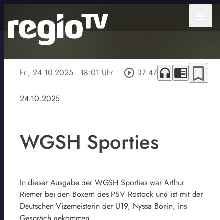
menu
bookmark_border
headphones
chrome_reader_mode
Fr., 24.10.2025
• 18:01 Uhr
•
play_circle_outline
07:47
24.10.2025
WGSH Sporties
In dieser Ausgabe der WGSH Sporties war Arthur
Riemer bei den Boxern des PSV Rostock und ist mit der
Deutschen Vizemeisterin der U19, Nyssa Bonin, ins
Gespräch gekommen.