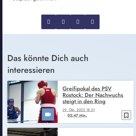
Das könnte Dich auch
interessieren
Greifipokal des PSV
Rostock: Der Nachwuchs
steigt in den Ring
29. Okt. 2025 18:01
bookmark_border
02:47 Min.