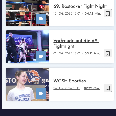
69. Rostocker Fight Night
bookmark_border
15. Okt. 2025 18:01
04:12 Min.
Vorfreude auf die 69.
Fightnight
bookmark_border
01. Okt. 2025 18:01
03:11 Min.
WGSH Sporties
bookmark_border
26. Juni 2026 11:13
07:21 Min.