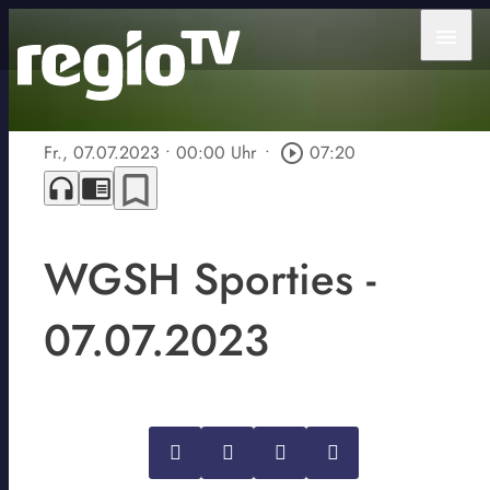
menu
Fr., 07.07.2023
• 00:00 Uhr
•
play_circle_outline
07:20
bookmark_border
headphones
chrome_reader_mode
WGSH Sporties -
07.07.2023