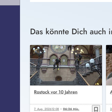
Das könnte Dich auch i
Rostock vor 10 Jahren
bookmark_border
7. Aug. 2026
12:08
06:26 Min.
3