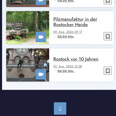
bookmark_border
04:50 Min.
Pilzmanufaktur in der
Rostocker Heide
09. Aug. 2026 09:17
bookmark_border
02:54 Min.
Rostock vor 10 Jahren
07. Aug. 2026 12:08
bookmark_border
06:26 Min.