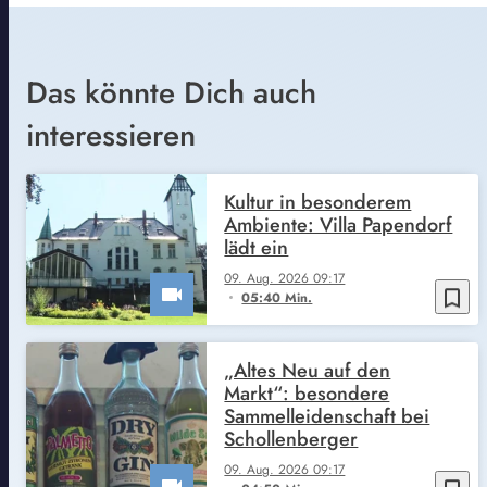
Das könnte Dich auch
interessieren
Kultur in besonderem
Ambiente: Villa Papendorf
lädt ein
09. Aug. 2026 09:17
bookmark_border
05:40 Min.
„Altes Neu auf den
Markt“: besondere
Sammelleidenschaft bei
Schollenberger
09. Aug. 2026 09:17