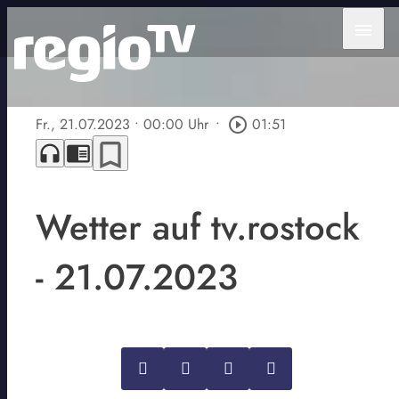
menu
Fr., 21.07.2023
• 00:00 Uhr
•
play_circle_outline
01:51
bookmark_border
headphones
chrome_reader_mode
Wetter auf tv.rostock
- 21.07.2023