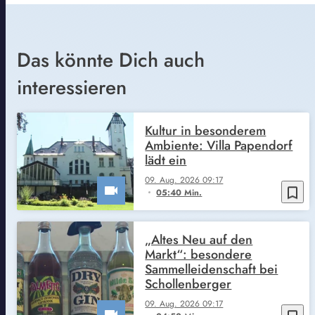
Das könnte Dich auch
interessieren
Kultur in besonderem
Ambiente: Villa Papendorf
lädt ein
09. Aug. 2026 09:17
bookmark_border
05:40 Min.
„Altes Neu auf den
Markt“: besondere
Sammelleidenschaft bei
Schollenberger
09. Aug. 2026 09:17