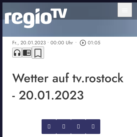
menu
Fr., 20.01.2023
• 00:00 Uhr
•
play_circle_outline
01:05
bookmark_border
headphones
chrome_reader_mode
Wetter auf tv.rostock
- 20.01.2023