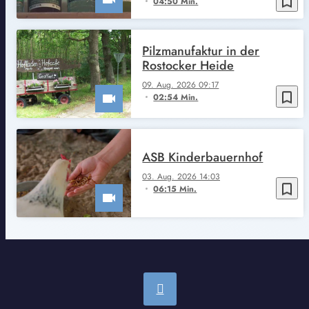
bookmark_border
04:50 Min.
Pilzmanufaktur in der
Rostocker Heide
09. Aug. 2026 09:17
bookmark_border
02:54 Min.
ASB Kinderbauernhof
03. Aug. 2026 14:03
bookmark_border
06:15 Min.