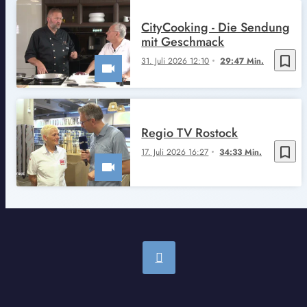
CityCooking - Die Sendung
mit Geschmack
bookmark_border
31. Juli 2026 12:10
29:47 Min.
Regio TV Rostock
bookmark_border
17. Juli 2026 16:27
34:33 Min.