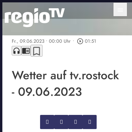
menu
Fr., 09.06.2023
• 00:00 Uhr
•
play_circle_outline
01:51
bookmark_border
headphones
chrome_reader_mode
Wetter auf tv.rostock
- 09.06.2023