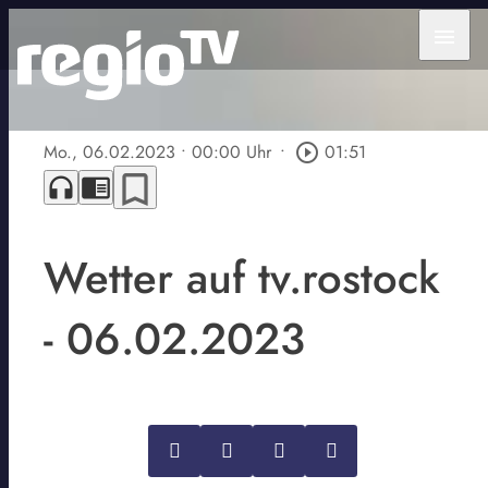
menu
Mo., 06.02.2023
• 00:00 Uhr
•
play_circle_outline
01:51
bookmark_border
headphones
chrome_reader_mode
Wetter auf tv.rostock
- 06.02.2023