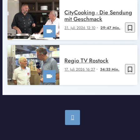
CityCooking - Die Sendung
mit Geschmack
bookmark_border
31. Juli 2026 12:10
29:47 Min.
Regio TV Rostock
bookmark_border
17. Juli 2026 16:27
34:33 Min.