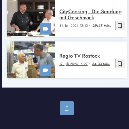
CityCooking - Die Sendung
mit Geschmack
bookmark_border
31. Juli 2026 12:10
29:47 Min.
Regio TV Rostock
bookmark_border
17. Juli 2026 16:27
34:33 Min.