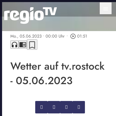
menu
Mo., 05.06.2023
• 00:00 Uhr
•
play_circle_outline
01:51
bookmark_border
headphones
chrome_reader_mode
Wetter auf tv.rostock
- 05.06.2023