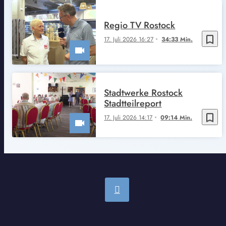
Regio TV Rostock
bookmark_border
17. Juli 2026 16:27
34:33 Min.
Stadtwerke Rostock
Stadtteilreport
bookmark_border
17. Juli 2026 14:17
09:14 Min.