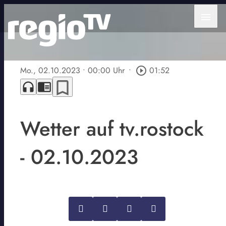
menu
Mo., 02.10.2023
• 00:00 Uhr
•
play_circle_outline
01:52
bookmark_border
headphones
chrome_reader_mode
Wetter auf tv.rostock
- 02.10.2023