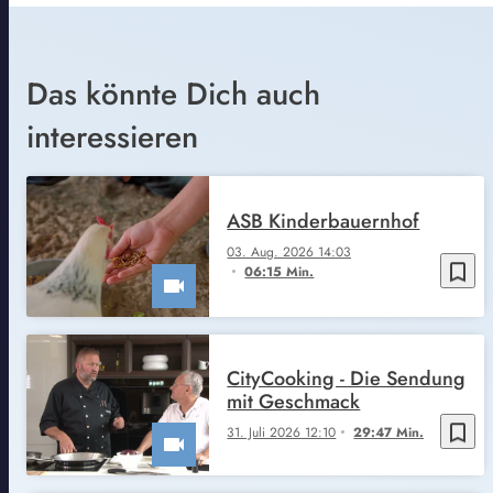
Das könnte Dich auch
interessieren
ASB Kinderbauernhof
03. Aug. 2026 14:03
bookmark_border
06:15 Min.
CityCooking - Die Sendung
mit Geschmack
bookmark_border
31. Juli 2026 12:10
29:47 Min.