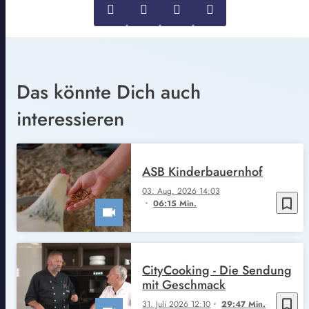
Das könnte Dich auch
interessieren
ASB Kinderbauernhof
03. Aug. 2026 14:03
bookmark_border
06:15 Min.
CityCooking - Die Sendung
mit Geschmack
bookmark_border
31. Juli 2026 12:10
29:47 Min.