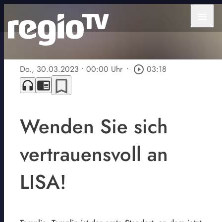
menu
Do., 30.03.2023
• 00:00 Uhr
•
play_circle_outline
03:18
bookmark_border
headphones
chrome_reader_mode
Wenden Sie sich
vertrauensvoll an
LISA!