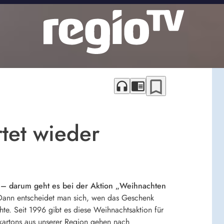
bookmark_border
headphones
chrome_reader_mode
tet wieder
 – darum geht es bei der Aktion „Weihnachten
 Dann entscheidet man sich, wen das Geschenk
e. Seit 1996 gibt es diese Weihnachtsaktion für
kartons aus unserer Region gehen nach