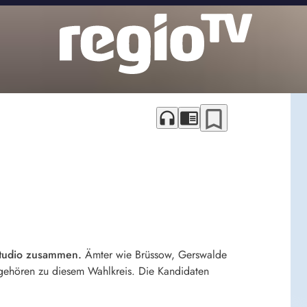
bookmark_border
headphones
chrome_reader_mode
Studio zusammen.
Ämter wie Brüssow, Gerswalde
ehören zu diesem Wahlkreis. Die Kandidaten