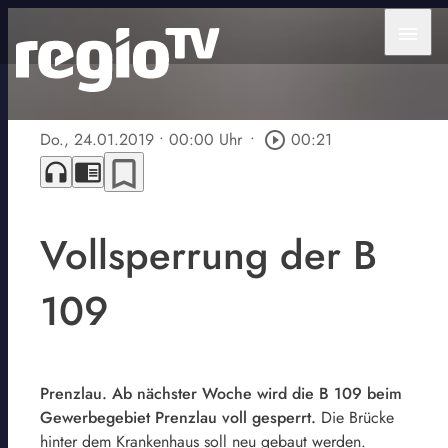
menu
Do., 24.01.2019
• 00:00 Uhr
•
play_circle_outline
00:21
bookmark_border
headphones
chrome_reader_mode
Vollsperrung der B
109
Prenzlau. Ab nächster Woche wird die B 109 beim
Gewerbegebiet Prenzlau voll gesperrt.
Die Brücke
hinter dem Krankenhaus soll neu gebaut werden.