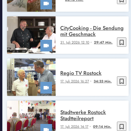
CityCooking - Die Sendung
mit Geschmack
bookmark_border
31. Juli 2026 12:10
29:47 Min.
Regio TV Rostock
bookmark_border
17. Juli 2026 16:27
34:33 Min.
Stadtwerke Rostock
Stadtteilreport
bookmark_border
17. Juli 2026 14:17
09:14 Min.