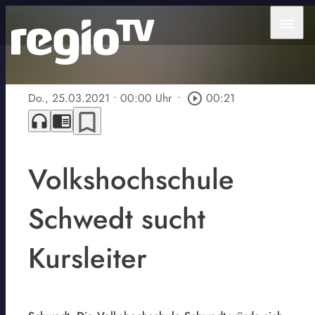
menu
Do., 25.03.2021
• 00:00 Uhr
•
play_circle_outline
00:21
bookmark_border
headphones
chrome_reader_mode
Volkshochschule
Schwedt sucht
Kursleiter