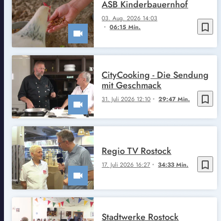
ASB Kinderbauernhof
03. Aug. 2026 14:03
bookmark_border
06:15 Min.
CityCooking - Die Sendung
mit Geschmack
bookmark_border
31. Juli 2026 12:10
29:47 Min.
Regio TV Rostock
bookmark_border
17. Juli 2026 16:27
34:33 Min.
Stadtwerke Rostock