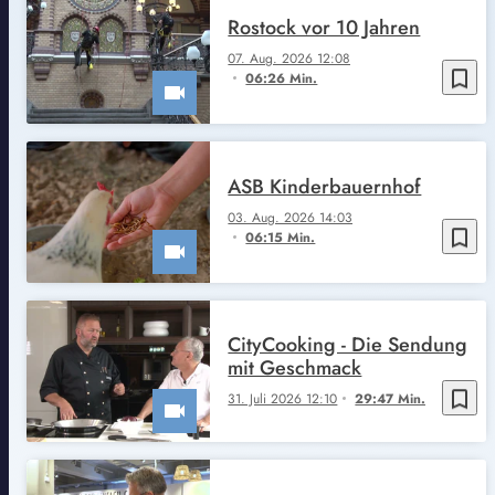
Rostock vor 10 Jahren
07. Aug. 2026 12:08
bookmark_border
06:26 Min.
ASB Kinderbauernhof
03. Aug. 2026 14:03
bookmark_border
06:15 Min.
CityCooking - Die Sendung
mit Geschmack
bookmark_border
31. Juli 2026 12:10
29:47 Min.