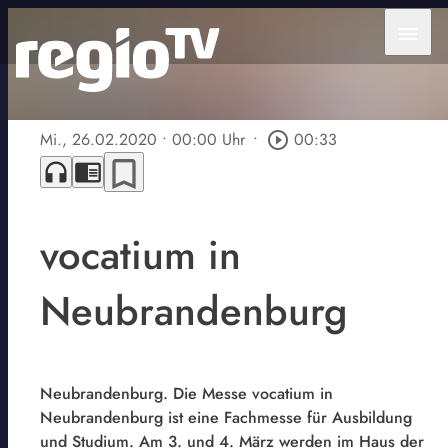
menu
Mi., 26.02.2020
• 00:00 Uhr
•
play_circle_outline
00:33
bookmark_border
headphones
chrome_reader_mode
vocatium in
Neubrandenburg
Neubrandenburg. Die Messe vocatium in
Neubrandenburg ist eine Fachmesse für Ausbildung
und Studium. Am 3. und 4. März werden im Haus der