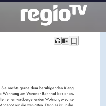
bookmark_border
headphones
chrome_reader_mode
en Sie nachts gerne dem beruhigenden Klang
eine Wohnung am Warener Bahnhof beziehen.
halten einen vorübergehenden Wohnungswechsel
Angebot nur die wenigsten. Denn es ist unklar,