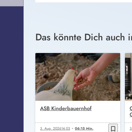
Das könnte Dich auch i
ASB Kinderbauernhof
bookmark_border
3. Aug. 2026
14:03
06:15 Min.
3