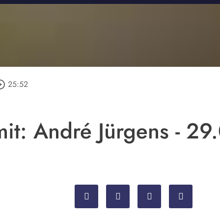
le_outline
25:52
it: André Jürgens - 2