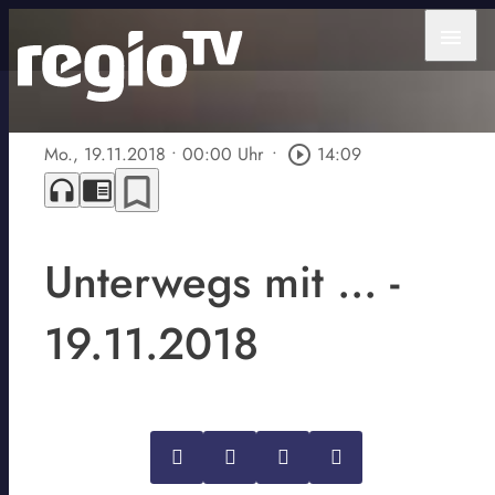
menu
Mo., 19.11.2018
• 00:00 Uhr
•
play_circle_outline
14:09
bookmark_border
headphones
chrome_reader_mode
Unterwegs mit ... -
19.11.2018