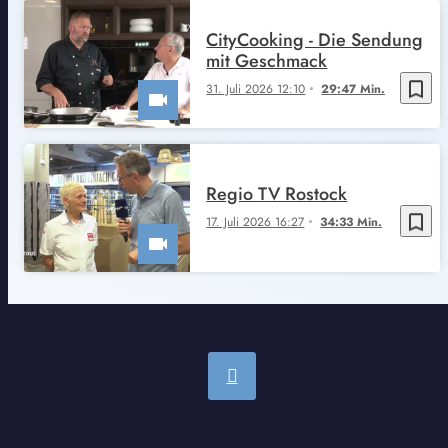
CityCooking - Die Sendung
mit Geschmack
bookmark_border
31. Juli 2026 12:10
29:47 Min.
Regio TV Rostock
bookmark_border
17. Juli 2026 16:27
34:33 Min.