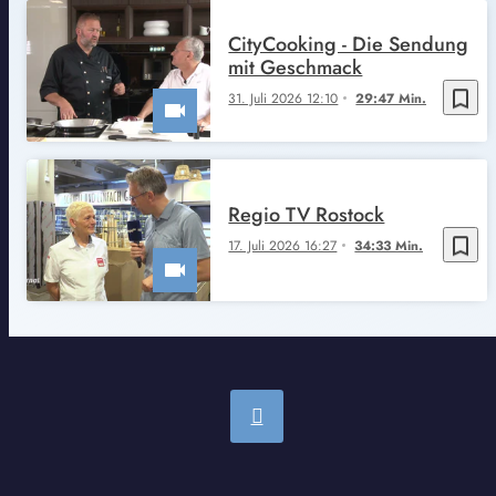
CityCooking - Die Sendung
mit Geschmack
bookmark_border
31. Juli 2026 12:10
29:47 Min.
Regio TV Rostock
bookmark_border
17. Juli 2026 16:27
34:33 Min.