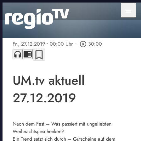
menu
Fr., 27.12.2019
• 00:00 Uhr
•
play_circle_outline
30:00
bookmark_border
headphones
chrome_reader_mode
UM.tv aktuell
27.12.2019
Nach dem Fest – Was passiert mit ungeliebten
Weihnachtsgeschenken?
Ein Trend setzt sich durch – Gutscheine auf dem