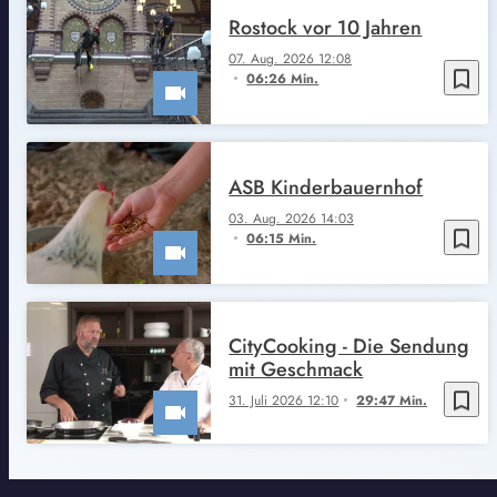
Rostock vor 10 Jahren
07. Aug. 2026 12:08
bookmark_border
06:26 Min.
ASB Kinderbauernhof
03. Aug. 2026 14:03
bookmark_border
06:15 Min.
CityCooking - Die Sendung
mit Geschmack
bookmark_border
31. Juli 2026 12:10
29:47 Min.