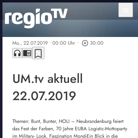
menu
Mo., 22.07.2019
• 00:00 Uhr
•
play_circle_outline
30:00
bookmark_border
headphones
chrome_reader_mode
UM.tv aktuell
22.07.2019
Themen: Bunt, Bunter, HOLI – Neubrandenburg feiert
das Fest der Farben, 70 Jahre EUBA Logistic-Mottoparty
im Military- Look, Faszination Mond-Ein Blick in die