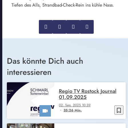
Tiefen des Alls, Strandbad-Check-Rein ins kühle Nass.
Das könnte Dich auch
interessieren
Regio TV Rostock Journal
01.09.2025
02. Sep. 2025 10:39
bookmark_border
35:26 Min.