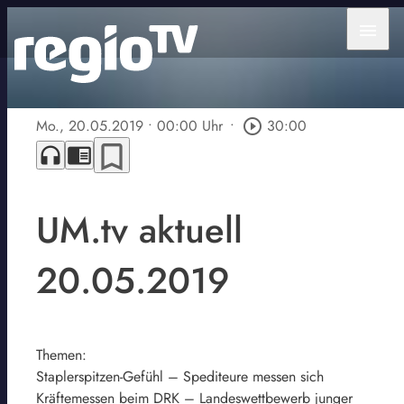
menu
Mo., 20.05.2019
• 00:00 Uhr
•
play_circle_outline
30:00
bookmark_border
headphones
chrome_reader_mode
UM.tv aktuell
20.05.2019
Themen:
Staplerspitzen-Gefühl – Spediteure messen sich
Kräftemessen beim DRK – Landeswettbewerb junger