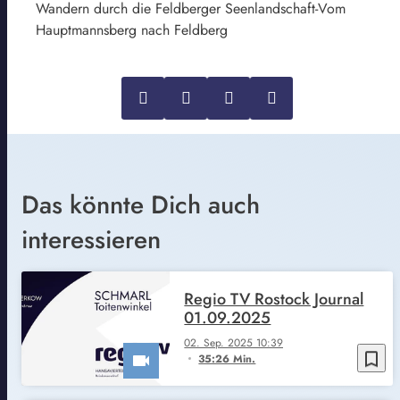
Wandern durch die Feldberger Seenlandschaft-Vom
Hauptmannsberg nach Feldberg
Das könnte Dich auch
interessieren
Regio TV Rostock Journal
01.09.2025
02. Sep. 2025 10:39
bookmark_border
35:26 Min.