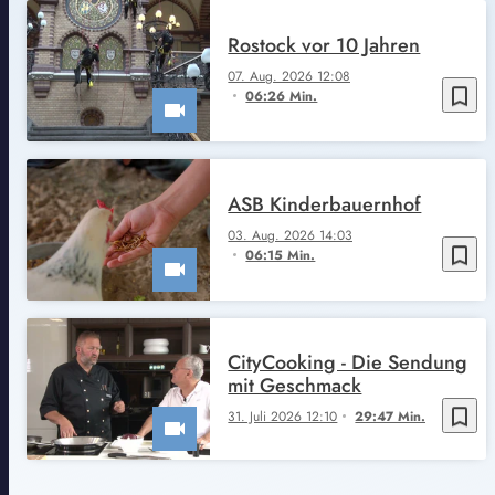
Rostock vor 10 Jahren
07. Aug. 2026 12:08
bookmark_border
06:26 Min.
ASB Kinderbauernhof
03. Aug. 2026 14:03
bookmark_border
06:15 Min.
CityCooking - Die Sendung
mit Geschmack
bookmark_border
31. Juli 2026 12:10
29:47 Min.