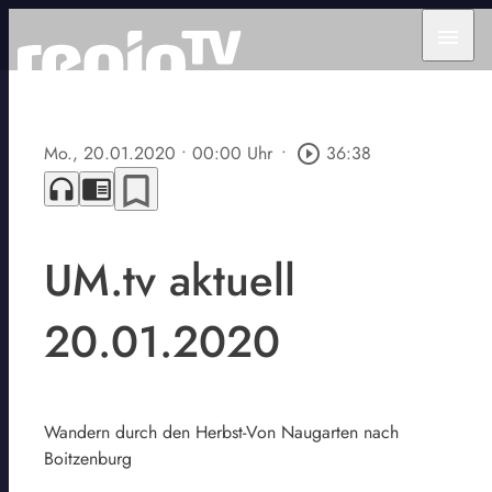
menu
Mo., 20.01.2020
• 00:00 Uhr
•
play_circle_outline
36:38
bookmark_border
headphones
chrome_reader_mode
UM.tv aktuell
20.01.2020
Wandern durch den Herbst-Von Naugarten nach
Boitzenburg