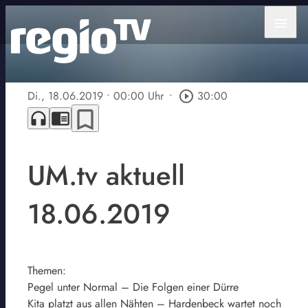
menu
Di., 18.06.2019
• 00:00 Uhr
•
play_circle_outline
30:00
bookmark_border
headphones
chrome_reader_mode
UM.tv aktuell
18.06.2019
Themen:
Pegel unter Normal – Die Folgen einer Dürre
Kita platzt aus allen Nähten – Hardenbeck wartet noch