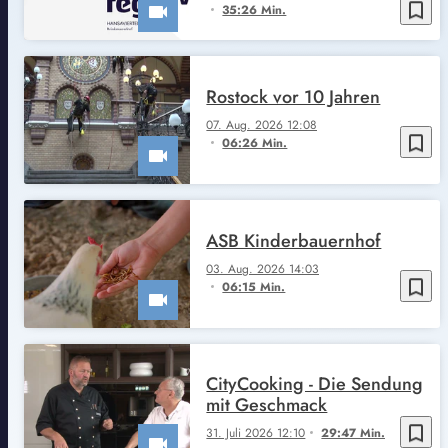
bookmark_border
35:26 Min.
Rostock vor 10 Jahren
07. Aug. 2026 12:08
bookmark_border
06:26 Min.
ASB Kinderbauernhof
03. Aug. 2026 14:03
bookmark_border
06:15 Min.
CityCooking - Die Sendung
mit Geschmack
bookmark_border
31. Juli 2026 12:10
29:47 Min.