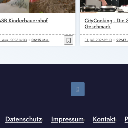
ASB Kinderbauernhof
CityCooking - Die
Geschmack
bookmark_border
. Aug. 2026
14:03
06:15 Min.
31. Juli 2026
12:10
29:47 
Datenschutz
Impressum
Kontakt
P