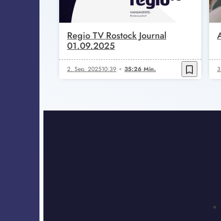
Regio TV Rostock Journal
01.09.2025
bookmark_border
2. Sep. 2025
10:39
35:26 Min.
3