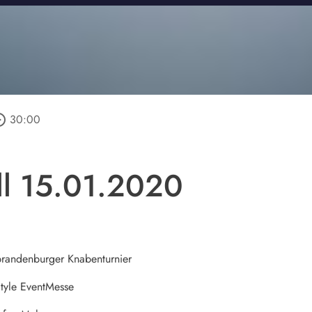
_outline
30:00
ll 15.01.2020
randenburger Knabenturnier
Style EventMesse