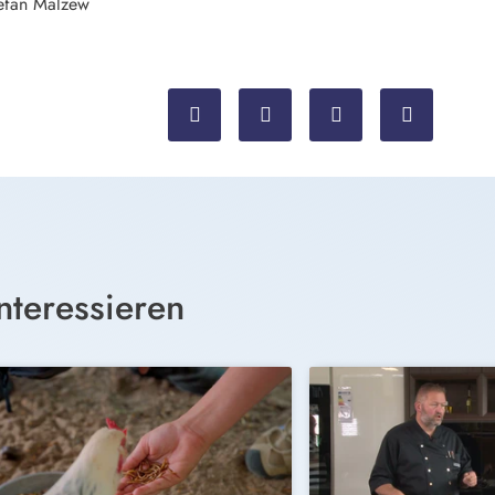
tefan Malzew
nteressieren